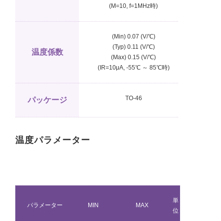
(M=10, f=1MHz時)
(Min) 0.07 (V/℃)
(Typ) 0.11 (V/℃)
温度係数
(Max) 0.15 (V/℃)
(I
R
=10μA, -55℃ ～ 85℃時)
TO-46
パッケージ
温度パラメーター
単
パラメーター
MIN
MAX
位