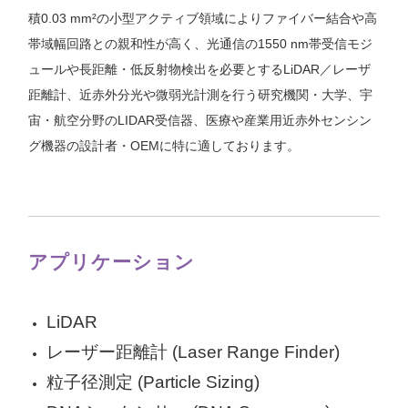
積0.03 mm²の小型アクティブ領域によりファイバー結合や高
帯域幅回路との親和性が高く、光通信の1550 nm帯受信モジ
ュールや長距離・低反射物検出を必要とするLiDAR／レーザ
距離計、近赤外分光や微弱光計測を行う研究機関・大学、宇
宙・航空分野のLIDAR受信器、医療や産業用近赤外センシン
グ機器の設計者・OEMに特に適しております。
アプリケーション
LiDAR
レーザー距離計 (Laser Range Finder)
粒子径測定 (Particle Sizing)