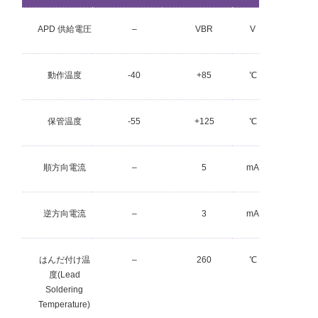
APD 供給電圧
–
V
BR
V
動作温度
-40
+85
℃
保管温度
-55
+125
℃
順方向電流
–
5
mA
逆方向電流
–
3
mA
はんだ付け温
–
260
℃
度(Lead
Soldering
Temperature)